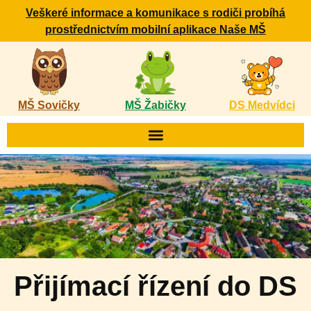
Veškeré informace a komunikace s rodiči probíhá
prostřednictvím mobilní aplikace Naše MŠ
MŠ Sovičky
MŠ Žabičky
DS Medvídci
Přijímací řízení do DS